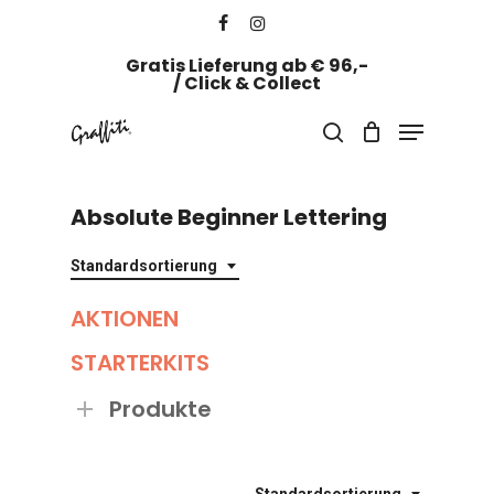
Skip
facebook
instagram
to
Gratis Lieferung ab € 96,-
Close
main
/ Click & Collect
Menu
content
Menu
search
Absolute Beginner Lettering
Standardsortierung
AKTIONEN
STARTERKITS
Produkte