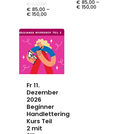
Preis
Aktuel
€
85,00
–
Ursprünglicher
€
170,00
war:
Preis
€
150,00
Preis
Aktueller
€
85,00
–
€ 85,00
ist:
war:
Preis
€
150,00
–
€ 85,
€ 85,00
ist:
€ 170,00
–
–
€ 85,00
€ 150,
€ 170,00
–
€ 150,00.
Fr 11.
Dezember
2026
Beginner
Handlettering
Kurs Teil
2 mit