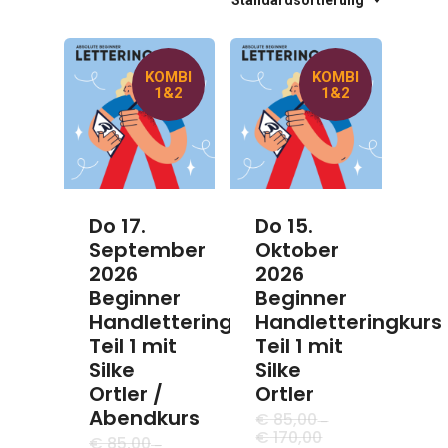
Standardsortierung
KOMBI
KOMBI
1&2
1&2
Do 17.
Do 15.
September
Oktober
2026
2026
Beginner
Beginner
Handletteringkurs
Handletteringkurs
Teil 1 mit
Teil 1 mit
Silke
Silke
Ortler /
Ortler
Abendkurs
€
85,00
–
Ursprünglicher
€
170,00
€
85,00
–